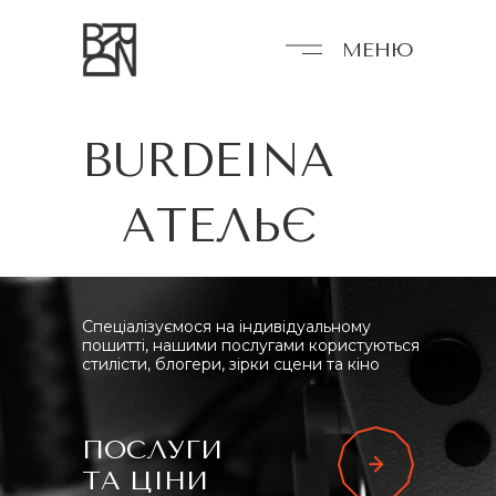
МЕНЮ
BURDEINA
АТЕЛЬЄ
Спеціалізуємося на індивідуальному
пошитті, нашими послугами користуються
стилісти, блогери, зірки сцени та кіно
ПОСЛУГИ
ТА ЦІНИ